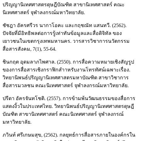
ปริญญานิเทศศาสตรดุษฎีบัณฑิต สาขานิเทศศาสตร์ คณะ
นิเทศศาสตร์ จุฬาลงกรณ์มหาวิทยาลัย.
ชัชฎา อัครศรีวร นากาโอคะ และกฤชณัท แสนทวี. (2562).
ปัจจัยที่มีอิทธิพลต่อการรู้เท่าทันข้อมูลและสื่อดิจิทัล ของ
เยาวชนในเขตกรุงเทพมหานคร. วารสารวิชาการนวัตกรรม
สื่อสารสังคม, 7(1), 55-64.
ชินกฤต อุดมลาภไพศาล. (2550). การสื่อความหมายเชิงสัญรูป
ของการสื่อสารเชิงกราฟิกสำาหรับงานโทรทัศน์เฉพาะเรื่อง.
วิทยานิพนธ์ปริญญานิเทศศาสตรมหาบัณฑิต สาขาวิชาการ
สื่อสารมวลชน คณะนิเทศศาสตร์ จุฬาลงกรณ์มหาวิทยาลัย.
ปรีดา อัครจันทโชติ. (2557). การข้ามพ้นวัฒนธรรมของสื่อการ
แสดงงิ้วในประเทศไทย. วิทยานิพนธ์ปริญญานิเทศศาสตรดุษฎี
บัณฑิต สาขานิเทศศาสตร์ คณะนิเทศศาสตร์ จุฬาลงกรณ์
มหาวิทยาลัย.
ภวินท์ ศรีเกษมสุข, (2562). กลยุทธ์การสื่อสารภายในองค์กรใน