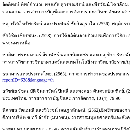
จิตติพงษ์ ทิพย์อำนวย พรลภัส สุวรรณรัตน์ และพีรวัฒน์ ไชยล้
ขอนแก่น. วารสารการบัญชีและการจัดการ มหาวิทยาลัยมหาสารคา
ชญารัศมิ์ ทรัพยรัตน์ และประพันธ์ ชัยกิจอุราใจ. (2556). พฤติกร
ชัยวิชิต เชียรชนะ. (2558). การใช้สถิติหลายตัวแปรเพื่อการว
พระนครเหนือ.
ชาลิตา พรหมมาตร์ จีราพัชร์ พลอยนิลเพชร และเบญฑิรา รัชตพั
วารสารวิชาการวิทยาศาสตร์และเทคโนโลยี มหาวิทยาลัยราชภัฏส
ธนาคารแห่งประเทศไทย. (2563). ภาวะการทำงานของประชากร จำ
reportID=638&language=th
ธวัชชัย รัชสมบัติ จินดารัตน์ ปีมณี และพงศธร ตันตระบัณฑิตย์.
ประเทศไทย. วารสารการบัญชีและ การจัดการ, 10 (4), 79-90.
นิศาชล รัตนมณี และวิโรจน์ เจษฎาลักษณ์. (2562).อิทธิพลของกา
ศึกษาบริษัท ช ทวี จำกัด (มหาชน). วารสารมนุษยศาสตร์และสังคม
พงศสุนทร บุญชูเดชะ. (2558). ความสัมพันธ์ระหว่างคุณภาพชี