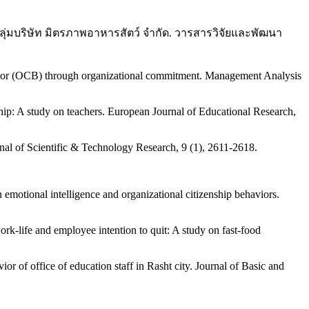
ุ่มบริษัท มิตรภาพอาหารสัตว์ จำกัด. วารสารวิจัยและพัฒนา
ehavior (OCB) through organizational commitment. Management Analysis
ship: A study on teachers. European Journal of Educational Research,
rnal of Scientific & Technology Research, 9 (1), 2611-2618.
n emotional intelligence and organizational citizenship behaviors.
k-life and employee intention to quit: A study on fast-food
r of office of education staff in Rasht city. Journal of Basic and