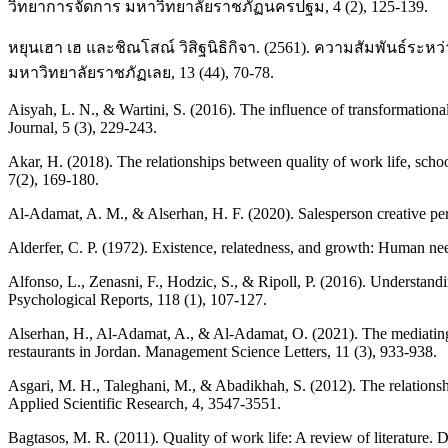
วิทยาการจัดการ มหาวิทยาลัยราชภัฏนครปฐม, 4 (2), 125-139.
หยุนเฮา เฮ และชิณโสณ์ วิสิฐนิธิกิจา. (2561). ความสัมพันธ์
มหาวิทยาลัยราชภัฏเลย, 13 (44), 70-78.
Aisyah, L. N., & Wartini, S. (2016). The influence of transformation
Journal, 5 (3), 229-243.
Akar, H. (2018). The relationships between quality of work life, scho
7(2), 169-180.
Al-Adamat, A. M., & Alserhan, H. F. (2020). Salesperson creative per
Alderfer, C. P. (1972). Existence, relatedness, and growth: Human need
Alfonso, L., Zenasni, F., Hodzic, S., & Ripoll, P. (2016). Understandi
Psychological Reports, 118 (1), 107-127.
Alserhan, H., Al-Adamat, A., & Al-Adamat, O. (2021). The mediating e
restaurants in Jordan. Management Science Letters, 11 (3), 933-938.
Asgari, M. H., Taleghani, M., & Abadikhah, S. (2012). The relationship
Applied Scientific Research, 4, 3547-3551.
Bagtasos, M. R. (2011). Quality of work life: A review of literatur