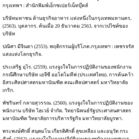
กรุงเทพฯ : สำนักพิมพ์เอ็กซเปอร์เน็ทบุ๊คส์
บริษัทมหาชน ด้านธุรกิจอาหาร แห่งหนึ่งในกรุงเทพมหานคร,
(2563). บุคลากร. ค้นเมื่อ 20 ธันวาคม 2563, จากเวปไซต์ของ
บริษัท
ปณิศา มีจินดา (2553). พฤติกรรมผู้บริโภค.กรุงเทพฯ : เพชรจรัส
แสงแห่งโลกธุรกิจ.
ประเสริฐ อุไร. (2559). แรงจูงใจในการปฏิบัติงานของพนักงาน
กรณีศึกษาบริษัท เอจีซี ออโตโมทีฟ (ประเทศไทย). การค้นคว้า
อิสระศิลปศาสตรมหาบัณฑิต คณะศิลปศาสตร์ มหาวิทยาลัย
เกริก.
พัชรินทร์ กลายสุวรรณ. (2560). แรงจูงใจในการปฏิบัติงานของ
พนักงาน บริษัท ไฮเวย์ จํากัด. วิทยานิพนธ์รัฐประศาสนศาสตร
มหาบัณฑิต วิทยาลัยการบริหารรัฐกิจ มหาวิทยาลัยบูรพา.
พระพงษ์ศักดิ์ สนฺตมโน เกียรติศักดิ์ สุขเหลือง และอนุวัต กระ
สังข์. (2562). แรงจูงใจในการปฏิบัติงานของพนักงานเทศบาล