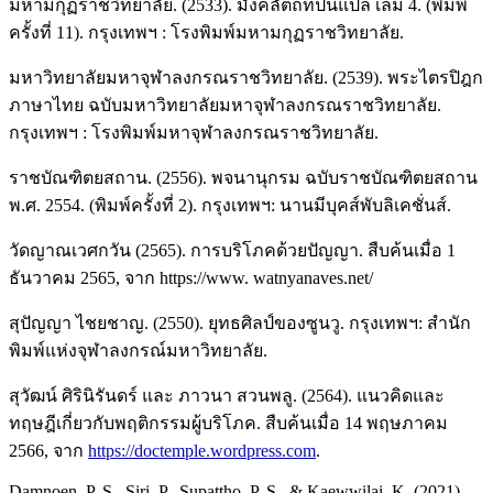
มหามกุฏราชวิทยาลัย. (2533). มังคลัตถทีปนีแปล เล่ม 4. (พิมพ์
ครั้งที่ 11). กรุงเทพฯ : โรงพิมพ์มหามกุฏราชวิทยาลัย.
มหาวิทยาลัยมหาจุฬาลงกรณราชวิทยาลัย. (2539). พระไตรปิฎก
ภาษาไทย ฉบับมหาวิทยาลัยมหาจุฬาลงกรณราชวิทยาลัย.
กรุงเทพฯ : โรงพิมพ์มหาจุฬาลงกรณราชวิทยาลัย.
ราชบัณฑิตยสถาน. (2556). พจนานุกรม ฉบับราชบัณฑิตยสถาน
พ.ศ. 2554. (พิมพ์ครั้งที่ 2). กรุงเทพฯ: นานมีบุคส์พับลิเคชั่นส์.
วัดญาณเวศกวัน (2565). การบริโภคด้วยปัญญา. สืบค้นเมื่อ 1
ธันวาคม 2565, จาก https://www. watnyanaves.net/
สุปัญญา ไชยชาญ. (2550). ยุทธศิลป์ของซูนวู. กรุงเทพฯ: สำนัก
พิมพ์แห่งจุฬาลงกรณ์มหาวิทยาลัย.
สุวัฒน์ ศิรินิรันดร์ และ ภาวนา สวนพลู. (2564). แนวคิดและ
ทฤษฎีเกี่ยวกับพฤติกรรมผู้บริโภค. สืบค้นเมื่อ 14 พฤษภาคม
2566, จาก
https://doctemple.wordpress.com
.
Damnoen, P. S., Siri, P., Supattho, P. S., & Kaewwilai, K. (2021).