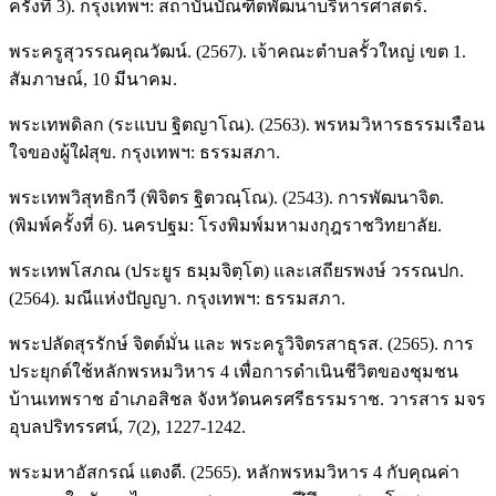
ครั้งที่ 3). กรุงเทพฯ: สถาบันบัณฑิตพัฒนาบริหารศาสตร์.
พระครูสุวรรณคุณวัฒน์. (2567). เจ้าคณะตำบลรั้วใหญ่ เขต 1.
สัมภาษณ์, 10 มีนาคม.
พระเทพดิลก (ระแบบ ฐิตญาโณ). (2563). พรหมวิหารธรรมเรือน
ใจของผู้ใฝ่สุข. กรุงเทพฯ: ธรรมสภา.
พระเทพวิสุทธิกวี (พิจิตร ฐิตวณฺโณ). (2543). การพัฒนาจิต.
(พิมพ์ครั้งที่ 6). นครปฐม: โรงพิมพ์มหามงกุฎราชวิทยาลัย.
พระเทพโสภณ (ประยูร ธมฺมจิตฺโต) และเสถียรพงษ์ วรรณปก.
(2564). มณีแห่งปัญญา. กรุงเทพฯ: ธรรมสภา.
พระปลัดสุรรักษ์ จิตต์มั่น และ พระครูวิจิตรสาธุรส. (2565). การ
ประยุกต์ใช้หลักพรหมวิหาร 4 เพื่อการดำเนินชีวิตของชุมชน
บ้านเทพราช อำเภอสิชล จังหวัดนครศรีธรรมราช. วารสาร มจร
อุบลปริทรรศน์, 7(2), 1227-1242.
พระมหาอัสกรณ์ แตงดี. (2565). หลักพรหมวิหาร 4 กับคุณค่า