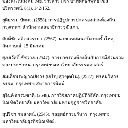
ของคนในสังคมไทย. วารสาร มจร บาฬีศึกษาพุทธโฆส
ปริทรรศน์, 8(1), 142-152.
ยุติธรรม ปัทมะ. (2558). การปฏิรูปการปกครองส่วนท้องถิ่น
กรุงเทพฯ: สำนักงานเลขาธิการวุฒิสภา.
ศักดิ์ชัย สถิตสวรรยา. (2567). นายกเทศมนตรีตำบลรั้วใหญ่.
สัมภาษณ์, 15 มีนาคม.
ศุภสวัสดิ์ ชัชวาล. (2547). การปกครองท้องถิ่นกับการมีส่วนร่วม
ของประชาชน. กรุงเทพฯ: มหาวิทยาลัยธรรมศาสตร์.
สมเด็จพระญาณสังวร (เจริญ สุวฑฺฒโน). (2527). พรหมวิหาร
ธรรม. กรุงเทพฯ: สหายการพิมพ์.
สุจินต์ ธรรมชาติ. (2548). การวิจัยภาคปฏิบัติวิธีลัด. กรุงเทพฯ:
บัณฑิตวิทยาลัย มหาวิทยาลัยมหามกุฏราชวิทยาลัย.
สุปรีชา กมลาศน์. (2545). กลยุทธ์การบริหาร. กรุงเทพฯ:
มหาวิทยาลัยธุรกิจบัณฑิตย์.