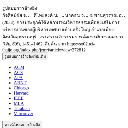
รูปแบบการอ้างอิง
กิจศิลป์ชัย จ. . ., ดีไทยสงค์ น. . ., นาคธน ว. ., & พานสุวรรณ อ. .
(2024). การประยุกต์ใช้หลักพรหมวิหารธรรมเพื่อส่งเสริมการ
บริหารงานของผู้บริหารเทศบาลตำบลรั้วใหญ่ อำเภอเมือง
จังหวัดสุพรรณบุรี.
วารสารนวัตกรรมการจัดการศึกษาและการ
วิจัย
,
6
(6), 1451–1462. สืบค้น จาก https://so02.tci-
thaijo.org/index.php/jemri/article/view/272812
รูปแบบการอ้างอิงเพิ่มเติม
ACM
ACS
APA
ABNT
Chicago
Harvard
IEEE
MLA
Turabian
Vancouver
ดาวน์โหลดการอ้างอิง