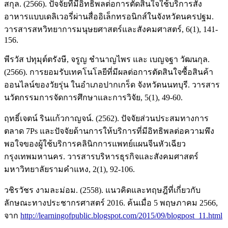
สกุล. (2566). ปัจจัยที่มีอิทธิพลต่อการตัดสินใจใช้บริการสั่ง
อาหารแบบเดลิเวอรี่ผ่านสื่ออิเล็กทรอนิกส์ในจังหวัดนครปฐม.
วารสารสหวิทยาการมนุษยศาสตร์และสังคมศาสตร์, 6(1), 141-
156.
พีรวัส ปทุมุต์ตรังษี, จรูญ ชำนาญไพร และ เบญจฐา วัฒนกุล.
(2566). การยอมรับเทคโนโลยีที่มีผลต่อการตัดสินใจซื้อสินค้า
ออนไลน์ของวัยรุ่น ในอำเภอปากเกร็ด จังหวัดนนทบุรี. วารสาร
นวัตกรรมการจัดการศึกษาและการวิจัย, 5(1), 49-60.
ฤทธิ์เจตน์ รินแก้วกาญจน์. (2562). ปัจจัยส่วนประสมทางการ
ตลาด 7Ps และปัจจัยด้านการให้บริการที่มีอิทธิพลต่อความพึง
พอใจของผู้ใช้บริการคลินิกการแพทย์แผนจีนหัวเฉียว
กรุงเทพมหานคร. วารสารบริหารธุรกิจและสังคมศาสตร์
มหาวิทยาลัยรามคำแหง, 2(1), 92-106.
วชิรวัชร งามละม่อม. (2558). แนวคิดและทฤษฎีที่เกี่ยวกับ
ลักษณะทางประชากรศาสตร์ 2016. ค้นเมื่อ 5 พฤษภาคม 2566,
จาก
http://learningofpublic.blogspot.com/2015/09/blogpost_11.html