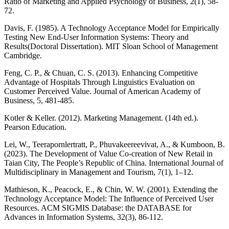
Ratio of Marketing and Applied Psychology of Business, 2(1), 58-
72.
Davis, F. (1985). A Technology Acceptance Model for Empirically
Testing New End-User Information Systems: Theory and
Results(Doctoral Dissertation). MIT Sloan School of Management
Cambridge.
Feng, C. P., & Chuan, C. S. (2013). Enhancing Competitive
Advantage of Hospitals Through Linguistics Evaluation on
Customer Perceived Value. Journal of American Academy of
Business, 5, 481-485.
Kotler & Keller. (2012). Marketing Management. (14th ed.).
Pearson Education.
Lei, W., Teerapornlertratt, P., Phuvakeereevivat, A., & Kumboon, B.
(2023). The Development of Value Co-creation of New Retail in
Taian City, The People’s Republic of China. International Journal of
Multidisciplinary in Management and Tourism, 7(1), 1–12.
Mathieson, K., Peacock, E., & Chin, W. W. (2001). Extending the
Technology Acceptance Model: The Influence of Perceived User
Resources. ACM SIGMIS Database: the DATABASE for
Advances in Information Systems, 32(3), 86-112.