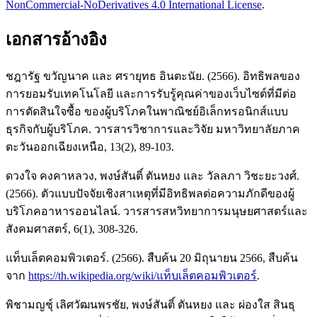
NonCommercial-NoDerivatives 4.0 International License
.
เอกสารอ้างอิง
ชฎารัฐ ขวัญนาค และ ศรายุทธ อินตะนัย. (2566). อิทธิพลของ
การยอมรับเทคโนโลยี และการรับรู้คุณค่าของเว็บไซต์ที่มีต่อ
การตัดสินใจซื้อ ของผู้บริโภคในพาณิชย์อิเล็กทรอนิกส์แบบ
ธุรกิจกับผู้บริโภค. วารสารวิชาการและวิจัย มหาวิทยาลัยภาค
ตะวันออกเฉียงเหนือ, 13(2), 89-103.
ดวงใจ คงคาหลวง, พงษ์สันติ์ ตันหยง และ วัลลภา วิชะยะวงศ์.
(2566). ตัวแบบปัจจัยเชิงสาเหตุที่มีอิทธิพลต่อความภักดีของผู้
บริโภคอาหารออนไลน์. วารสารสหวิทยาการมนุษยศาสตร์และ
สังคมศาสตร์, 6(1), 308-326.
แท็บเล็ตคอมพิวเตอร์. (2566). สืบค้น 20 มิถุนายน 2566, สืบค้น
จาก
https://th.wikipedia.org/wiki/แท็บเล็ตคอมพิวเตอร์
.
พิชามญชุ์ เลิศวัฒนพรชัย, พงษ์สันติ์ ตันหยง และ ผ่องใส สินธุ