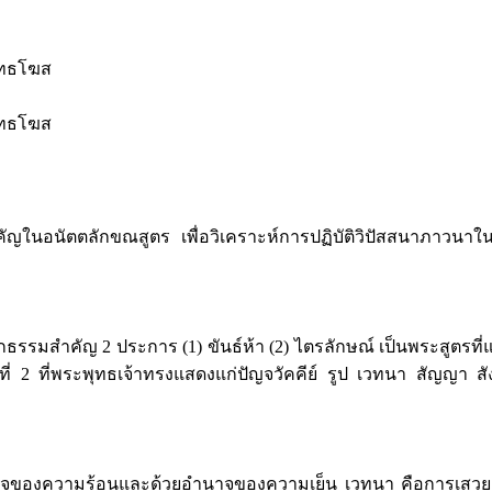
ุทธโฆส
ุทธโฆส
สำคัญในอนัตตลักขณสูตร เพื่อวิเคราะห์การปฏิบัติวิปัสสนาภาวน
ักธรรมสำคัญ 2 ประการ (1) ขันธ์ห้า (2) ไตรลักษณ์ เป็นพระสูตรท
ี่ 2 ที่พระพุทธเจ้าทรงแสดงแก่ปัญจวัคคีย์ รูป เวทนา สัญญา สัง
นาจของความร้อนและด้วยอำนาจของความเย็น เวทนา คือการเสวยอ