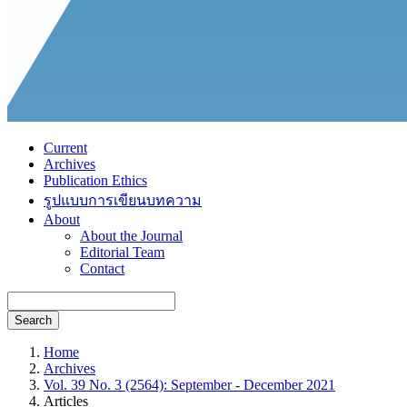
Current
Archives
Publication Ethics
รูปแบบการเขียนบทความ
About
About the Journal
Editorial Team
Contact
Search
Home
Archives
Vol. 39 No. 3 (2564): September - December 2021
Articles