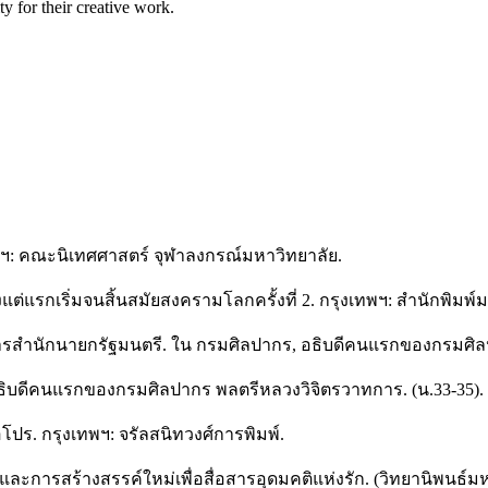
ty for their creative work.
ทพฯ: คณะนิเทศศาสตร์ จุฬาลงกรณ์มหาวิทยาลัย.
งแต่แรกเริ่มจนสิ้นสมัยสงครามโลกครั้งที่ 2. กรุงเทพฯ: สำนักพิม
การสำนักนายกรัฐมนตรี. ใน กรมศิลปากร, อธิบดีคนแรกของกรมศิลป
ธิบดีคนแรกของกรมศิลปากร พลตรีหลวงวิจิตรวาทการ. (น.33-35). 
ือโปร. กรุงเทพฯ: จรัลสนิทวงศ์การพิมพ์.
ีและการสร้างสรรค์ใหม่เพื่อสื่อสารอุดมคติแห่งรัก. (วิทยานิพนธ