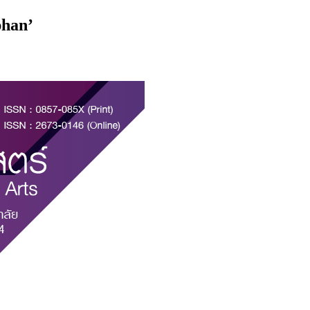
phan’