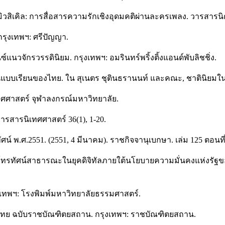
อะ มิวสิเคิล: การสื่อสารความรักเชิงอุดมคติผ่านละครเพลง. วารสารน
รุงเทพฯ: ศรีปัญญา.
วจักรวรรดินิยม. กรุงเทพฯ: อมรินทร์พริ้งติ้งแอนด์พับลิชชิ่ง.
บเรียนของไทย. ใน สุเนตร ชุตินธรานนท์ และคณะ, ชาตินิยมในแบ
เทศศาสตร์ จุฬาลงกรณ์มหาวิทยาลัย.
ารสารนิเทศศาสตร์ 36(1), 1-20.
.ศ.2551. (2551, 4 มีนาคม). ราชกิจจานุเบกษา. เล่ม 125 ตอนที่ 4
าโทรทัศน์สาธารณะในยุคดิจิทัลภายใต้นโยบายความมั่นคงแห่งรัฐของ
. กรุงเทพฯ: โรงพิมพ์มหาวิทยาลัยธรรมศาสตร์.
ทย ฉบับราชบัณฑิตยสถาน. กรุงเทพฯ: ราชบัณฑิตยสถาน.