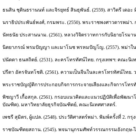
ธนสิน ชุตินธรานนท์ และจิรยุทธ์ สินธุพันธ์. (2559). สาวิตรี เด
นราธิปประพันธ์พงศ์, กรมพระ. (2550). พระราชพงศาวดารพม่า. ก
นัทธนัย ประสานนาม. (2561). หลวงวิจิตรวาทการกับนิยายโรมานซ์แน
นิตยาภรณ์ พรมปัญญา และมาโนช พรหมปัญโญ. (2557). พม่าในแบ
ปนัดดา ธนสถิตย์. (2531). ละครโทรทัศน์ไทย. กรุงเทพฯ: คณะนิ
ปรีดา อัครจันทโชติ. (2561). ความเป็นจีนในละครโทรทัศน์ไทย. ว
พระราชบัญญัติการประกอบกิจการกระจายเสียงและกิจการโทรทัศน์ พ
พิชญาวี เกื้อสกุล. (2561). กรอบแนวคิดและแนวปฏิบัติเพื่อพัฒน
บัณฑิต). มหาวิทยาลัยธุรกิจบัณฑิตย์, คณะนิเทศศาสตร์.
เพชรี สุมิตร, ผู้แปล. (2548). ประวัติศาสตร์พม่า. พิมพ์ครั้งที่ 2
ราชบัณฑิตยสถาน. (2545). พจนานุกรมศัพท์วรรณกรรมอังกฤษ-ไ