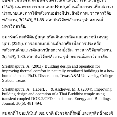
อธิคม วิมลวัตรเวที ธนิต จินดาวณิค และอรรจน์ เศรษฐบุตร.
(2549). แนวทางการออกแบบปรับปรุงบ้านเอื้ออาทร เพื่อ สภาวะ
น่าสบายและการใช้พลังงานอย่างมีประสิทธิภาพ. วารสารวิจัย
พลังงาน, 3(2549), 51-88. สถาบันวิจัยพลังงาน จุฬาลงกรณ์
มหาวิทยาลัย.
อมรรัตน์ พงศ์พิศิษฎ์สกุล ธนิต จินดาวณิค และอรรจน์ เศรษฐ
บุตร. (2549). การออกแบบบ้านพักอาศัย เพื่อการประหยัด
พลังงานด้วยแนวคิดสถาปัตยกรรมยั่งยืน. วารสารวิจัยพลังงาน.
3(2549), 1-30. สถาบันวิจัยพลังงาน จุฬาลงกรณ์มหาวิทยาลัย.
Sreshthaputra, A. (2003). Building design and operation for
improving thermal comfort in naturally ventilated buildings in a hot-
humid climate. Ph.D. Dissertation, Texas A&M University, College
Station, Texas.
Sreshthaputra, A., Haberl, J., & Andrews, M. J. (2004). Improving
building design and operation of a Thai Buddhist temple using
transient coupled DOE-2/CFD simulations. Energy and Buildings
Journal, 36(6), 481-494.
สมศักดิ์ ไชยะภินันท์ เขมชาติ มังกรศักดิ์สิทธิ์ และสุรสิทธิ์ ทองจิ