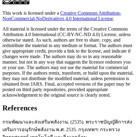
This work is licensed under a
Creative Commons Attribution-
NonCommercial-NoDerivatives 4.0 International License
.
All material is licensed under the terms of the Creative Commons
Attribution 4.0 International (CC-BY-NC-ND 4.0) License, unless
otherwise stated. As such, authors are free to share, copy, and
redistribute the material in any medium or format. The authors must
give appropriate credit, provide a link to the license, and indicate if
changes were made. The authors may do so in any reasonable
manner, but not in any way that suggests the licensor endorses you
or your use. The authors may not use the material for commercial
purposes. If the authors remix, transform, or build upon the material,
they may not distribute the modified material, unless permission is
obtained from JARS. Final, accepted versions of the paper may be
posted on third party repositories, provided appropriate
acknowledgement to the original source is clearly noted.
References
กรมพัฒนาและส่งเสริมพลังงาน. (2535). พระราชบัญญัติการส่ง
เสริมการอนุรักษ์พลังงาน พ.ศ. 2535. กรุงเทพฯ: กระทรวง