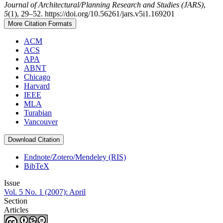
Journal of Architectural/Planning Research and Studies (JARS)
,
5
(1), 29–52. https://doi.org/10.56261/jars.v5i1.169201
More Citation Formats
ACM
ACS
APA
ABNT
Chicago
Harvard
IEEE
MLA
Turabian
Vancouver
Download Citation
Endnote/Zotero/Mendeley (RIS)
BibTeX
Issue
Vol. 5 No. 1 (2007): April
Section
Articles