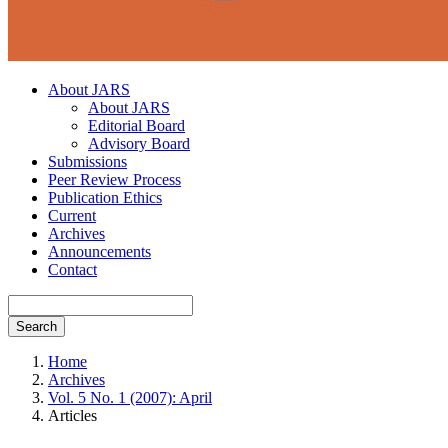
About JARS
About JARS
Editorial Board
Advisory Board
Submissions
Peer Review Process
Publication Ethics
Current
Archives
Announcements
Contact
Search
Home
Archives
Vol. 5 No. 1 (2007): April
Articles