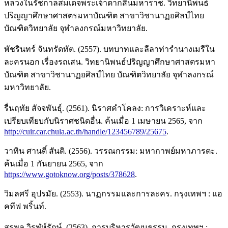
หลวงในรัชกาลสมเด็จพระเจ้าตากสินมหาราช. วิทยานิพนธ์
ปริญญาศึกษาศาสตรมหาบัณฑิต สาขาวิชานาฏยศิลป์ไทย
บัณฑิตวิทยาลัย จุฬาลงกรณ์มหาวิทยาลัย.
พัชรินทร์ จันทรัดทัต. (2557). บทบาทและลีลาท่ารำนางเมรีใน
ละครนอก เรื่องรถเสน. วิทยานิพนธ์ปริญญาศึกษาศาสตรมหา
บัณฑิต สาขาวิชานาฏยศิลป์ไทย บัณฑิตวิทยาลัย จุฬาลงกรณ์
มหาวิทยาลัย.
รื่นฤทัย สัจจพันธุ์. (2561). นิราศคำโคลง: การวิเคราะห์และ
เปรียบเทียบกับนิราศชนิดอื่น. ค้นเมื่อ 1 เมษายน 2565, จาก
http://cuir.car.chula.ac.th/handle/123456789/25675
.
วาทิน ศานติ์ สันติ. (2556). วรรณกรรม: มหากาพย์มหาภารตะ.
ค้นเมื่อ 1 กันยายน 2565, จาก
https://www.gotoknow.org/posts/378628
.
วิมลศรี อุปรมัย. (2553). นาฏกรรมและการละคร. กรุงเทพฯ : แอ
คทีฟ พริ้นท์.
สุรพล วิรุฬห์รักษ์. (2563). การบริหารวัฒนธรรม. กรุงเทพฯ :