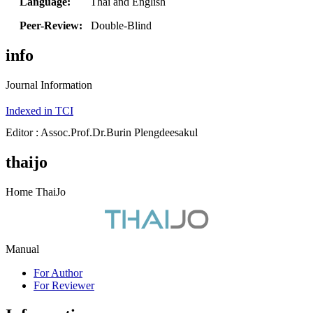
Language:
Thai and English
Peer-Review:
Double-Blind
info
Journal Information
Indexed in TCI
Editor : Assoc.Prof.Dr.Burin Plengdeesakul
thaijo
Home ThaiJo
Manual
For Author
For Reviewer