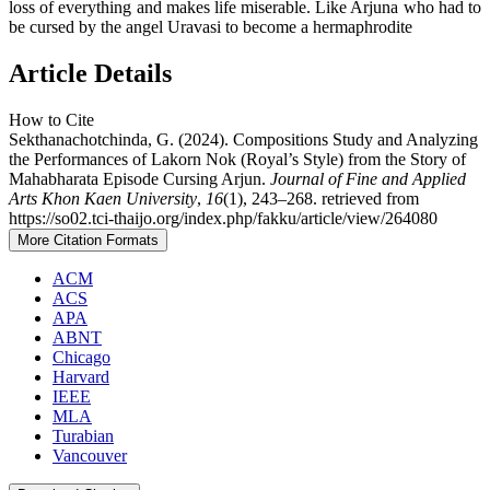
loss of everything and makes life miserable. Like Arjuna who had to
be cursed by the angel Uravasi to become a hermaphrodite
Article Details
How to Cite
Sekthanachotchinda, G. (2024). Compositions Study and Analyzing
the Performances of Lakorn Nok (Royal’s Style) from the Story of
Mahabharata Episode Cursing Arjun.
Journal of Fine and Applied
Arts Khon Kaen University
,
16
(1), 243–268. retrieved from
https://so02.tci-thaijo.org/index.php/fakku/article/view/264080
More Citation Formats
ACM
ACS
APA
ABNT
Chicago
Harvard
IEEE
MLA
Turabian
Vancouver