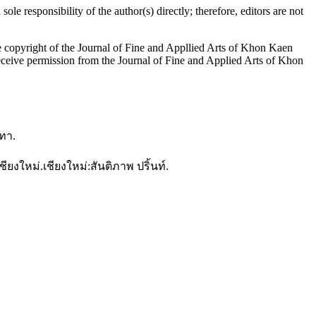
e responsibility of the author(s) directly; therefore, editors are not
he copyright of the Journal of Fine and Appllied Arts of Khon Kaen
t receive permission from the Journal of Fine and Applied Arts of Khon
ทา.
งใหม่.เชียงใหม่:สันติภาพ ปริ้นท์.