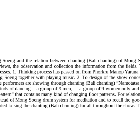
eng and the relation between chanting (Bali chanting) of Mong 
ws, the odservation and collection the information from the fields.
esses, 1. Thinking process has passed on from Phorkru Manop Yarana 
Soeng together with playing music. 2. To design of the show concep
 performers are showing through chanting (Bali chanting) “Namotatsa…
s 3 kinds of dancing a group of 9 men, a group of 9 women only and a 
l pattern” that contains many kind of changing floor patterns. For re
stead of Mong Soeng drum system for meditation and to recall the g
ted to sing the chanting (Bali chanting) for all throughout the show. 