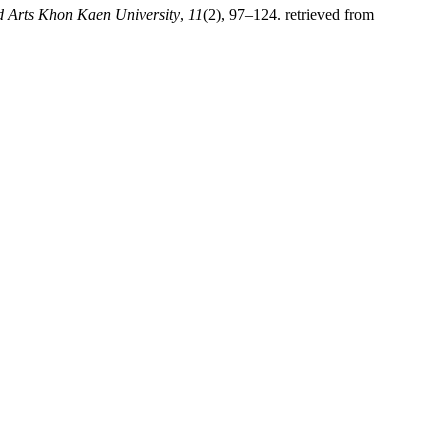
d Arts Khon Kaen University
,
11
(2), 97–124. retrieved from