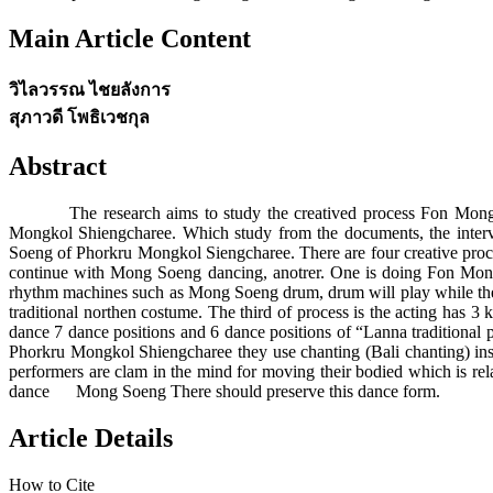
Main Article Content
วิไลวรรณ ไชยลังการ
สุภาวดี โพธิเวชกุล
Abstract
The research aims to study the creatived process Fon Mong So
Mongkol Shiengcharee. Which study from the documents, the intervie
Soeng of Phorkru Mongkol Siengcharee. There are four creative proc
continue with Mong Soeng dancing, anotrer. One is doing Fon Mong 
rhythm machines such as Mong Soeng drum, drum will play while the
traditional northen costume. The third of process is the acting ha
dance 7 dance positions and 6 dance positions of “Lanna traditiona
Phorkru Mongkol Shiengcharee they use chanting (Bali chanting) in
performers are clam in the mind for moving their bodied which is rela
dance Mong Soeng There should preserve this dance form.
Article Details
How to Cite