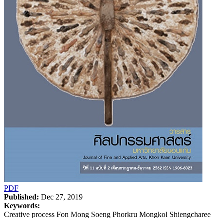
PDF
Published:
Dec 27, 2019
Keywords:
Creative process Fon Mong Soeng Phorkru Mongkol Shiengcharee