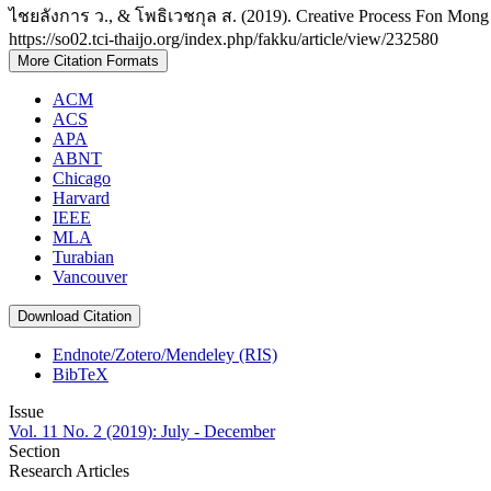
ไชยลังการ ว., & โพธิเวชกุล ส. (2019). Creative Process Fon Mon
https://so02.tci-thaijo.org/index.php/fakku/article/view/232580
More Citation Formats
ACM
ACS
APA
ABNT
Chicago
Harvard
IEEE
MLA
Turabian
Vancouver
Download Citation
Endnote/Zotero/Mendeley (RIS)
BibTeX
Issue
Vol. 11 No. 2 (2019): July - December
Section
Research Articles