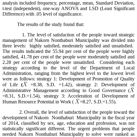
analysis included frequency, percentage, mean, Standard Deviation,
t-test (independent), one-way ANOVA and LSD (Least Significant
Difference) with .05 level of significance.
The results of the study found that:
1. The level of satisfaction of the people toward strategic
management of Nakorn Nonthaburi Municipality was divided into
three levels: highly satisfied, moderately satisfied and unsatisfied.
The results indicated the 55.94 per cent of the people were highly
satisfied, 41.78 per cent of the people were moderately satisfied and
2.28 per cent of the people were unsatisfied. Considering each
strategy according to the level of the Department of Local
Administration, ranging from the highest level to the lowest level
were as follows: strategy 1: Development of Promotion of Quality
of Life
(
=8.38, S.D. =1.42), strategy 2: Development of
Administrative Management according to Good Governance (
=8.31, S.D.=1.54), strategy 3: Acceleration of Development of
Human Resource Potential in Work (
=8.27, S.D.=1.55).
2. Overall, the level of satisfaction of the people toward the
development of Nakorn Nonthaburi Municipality in the fiscal year
of 2014, classified by sex, age, education and profession, was not
statistically significant different. The urgent problems that people
needed Nakorn Nonthaburi Municipality to solve were ranked as