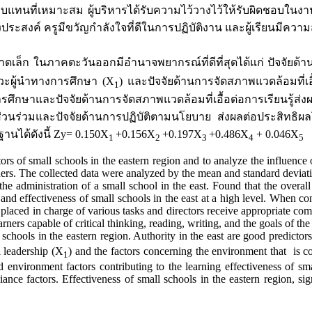
่าตอบแทนที่เหมาะสม ผู้บริหารได้รับความไว้วางไว้ให้รับผิดชอบในงาน
ึงประสงค์ ครูมีขวัญกำลังใจที่ดีในการปฏิบัติงาน และผู้เรียนม
ล็ก ในภาคตะวันออกมีอำนาจพยากรณ์ที่ดีที่สุดได้แก่ ปัจจัยด้
าวะผู้นำทางการศึกษา (X
) และปัจจัยด้านการจัดสภาพแวดล้อมที่เอื
1
ึกษาและปัจจัยด้านการจัดสภาพแวดล้อมที่เอื้อต่อการเรียนรู้ส่
ส่วนร่วมและปัจจัยด้านการปฏิบัติตามนโยบาย ส่งผลต่อประสิทธิผล
ด้ดังนี้ Zy= 0.150X
+0.156X
+0.197X
+0.486X
+ 0.046X
1
2
3
4
5
tors of small schools in the eastern region and to analyze the influence 
rs. The collected data were analyzed by the mean and standard deviatio
inistration of a small school in the east. Found that the overall le
nd effectiveness of small schools in the east at a high level. When cons
laced in charge of various tasks and directors receive appropriate com
ners capable of critical thinking, reading, writing, and the goals of the
 in the eastern region. Authority in the east are good predictors 
l leadership (X
) and the factors concerning the environment that is c
1
d environment factors contributing to the learning effectiveness of sma
nce factors. Effectiveness of small schools in the eastern region, sig