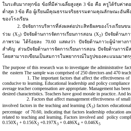
ในระดับมากทุกข้อ ข้อที่มีค่าเฉลี่ยสูงสุด 3 ข้อ คือ ครูได้รับค
ต่ำสุด 3 ข้อ คือ ผู้เรียนมีคุณธรรมจริยธรรมตามคุณลักษณะอันพ
ของโรงเรียน
2. ปัจจัยการบริหารที่ส่งผลต่อประสิทธิผลของโรงเรียนขนาดเ
ร่วม (X
) ปัจจัยด้านการจัดการเรียนการสอน (X
) ปัจจัยด้านภ
3
2
ภาพรวม ได้ร้อยละ 70.60 แสดงว่า ปัจจัยด้านภาวะผู้นำทางการศ
สำคัญ ส่วนปัจจัยด้านการจัดการเรียนการสอน ปัจจัยด้านการมี
โดยสามารถเขียนเป็นสมการในพยากรณ์ในรูปของคะแนนมาตรฐานไ
The purpose of this research was to investigate the administrative fac
the eastern The sample was comprised of 250 directors and 470 teache
1. The important factors that affect the effectiveness of the adm
conducive to learning. Educational leadership and policy compliance a
average teacher compensation are appropriate. Management has been p
desired characteristics. Teachers have good morale in practice. And lear
2. Factors that affect management effectiveness of small schools
involved factors in the teaching and learning (X
) factors educationa
3
percentage of 70.60, indicating that factors leadership education an
related to teaching and learning. Factors involved and policy complia
0.150X
+ 0.156X
+0.197X
+ 0.486X
+ 0.046X
1
2
3
4
5