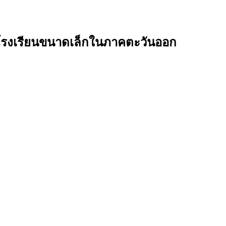
องโรงเรียนขนาดเล็กในภาคตะวันออก