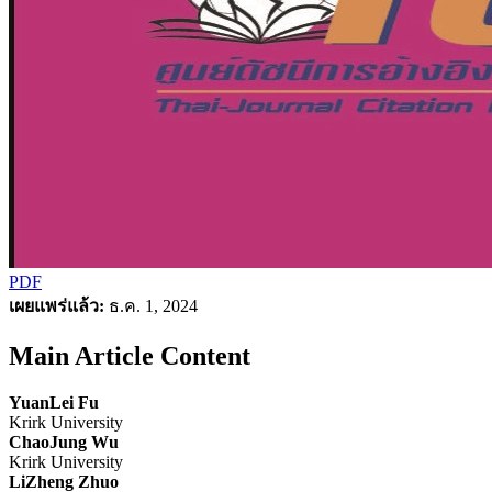
PDF
เผยแพร่แล้ว:
ธ.ค. 1, 2024
Main Article Content
YuanLei Fu
Krirk University
ChaoJung Wu
Krirk University
LiZheng Zhuo