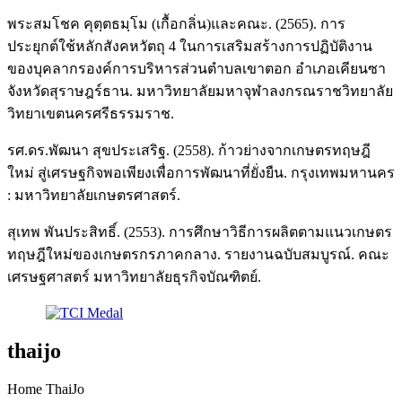
พระสมโชค คุตฺตธมฺโม (เกื้อกลิ่น)และคณะ. (2565). การ
ประยุกต์ใช้หลักสังคหวัตถุ 4 ในการเสริมสร้างการปฏิบัติงาน
ของบุคลากรองค์การบริหารส่วนตำบลเขาตอก อำเภอเคียนซา
จังหวัดสุราษฎร์ธาน. มหาวิทยาลัยมหาจุฬาลงกรณราชวิทยาลัย
วิทยาเขตนครศรีธรรมราช.
รศ.ดร.พัฒนา สุขประเสริฐ. (2558). ก้าวย่างจากเกษตรทฤษฎี
ใหม่ สู่เศรษฐกิจพอเพียงเพื่อการพัฒนาที่ยั่งยืน. กรุงเทพมหานคร
: มหาวิทยาลัยเกษตรศาสตร์.
สุเทพ พันประสิทธิ์. (2553). การศึกษาวิธีการผลิตตามแนวเกษตร
ทฤษฎีใหม่ของเกษตรกรภาคกลาง. รายงานฉบับสมบูรณ์. คณะ
เศรษฐศาสตร์ มหาวิทยาลัยธุรกิจบัณฑิตย์.
thaijo
Home ThaiJo