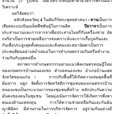
จำนวน 25 รูป/คน โดยวิเคราะห์เนื้อหาด้วยวิธีการพรรณนา
วิเคราะห์
ผลวิจัยพบว่า
หลักสังคหวัตถุ
4
ในคัมภีร์พระพุทธศาสนา
: ทาน
เป็นการ
เสียสละแบ่งปันเมล็ดพืชพันธุ์ในการผลิต
ปิยวาจา
เป็นการ
ประสานงานและการจารจาเพื่อประสานไมตรีกับเครื่องข่าย อัต
ถจริยาเป็นการช่วยเหลือการสงเคราะห์และการเกื้อกูลกันและ
กันเพื่อประสูงสุดทั้งตนเองและสังคมและสมานัตตาเป็นการ
ประพฤติตนอย่างสม่ำเสมอในการทำเกษตรร่วมกันหรือทำงาน
ร่วมกันกับบุคคลอื่น
สภาพการทำเกษตรกรรมตามแนวคิดเกษตรทฤษฎีใหม่
ของเกษตรกรบ้านหนองแซง ตำบลหนองแซง อำเภอบ้านแฮด
จังหวัดขอนแก่น
:
การปรับพื้นที่ให้เกิดความสมดุลพื้นที่
ต้องการ ปลูก จัดตั้งการจัดสวัสดิการชุมชนของเกษตรกรบ้าน
หนองแซงเป็นกระบวนการของชุมชนที่สร้าง หลักประกันความ
มั่นคงของคนในชุมชน โดยมุ่งเน้นการจัดการให้เกิดการพึ่งพา
ตนเองด้านแหล่งทุน การให้ความช่วยเหลือกันและกันฉัน
ญาติมิตร มีส่วนร่วมในการบริหารจัดการ อยู่ร่วมกันอย่างมี