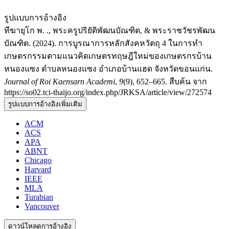
รูปแบบการอ้างอิง
ทีฆายุโก พ. ., พระครูปริยัติพัฒนบัณฑิต, & พระราชวัชรพัฒน
บัณฑิต. (2024). การบูรณาการหลักสังคหวัตถุ 4 ในการทำ
เกษตรกรรมตามแนวคิดเกษตรทฤษฎีใหม่ของเกษตรกรบ้าน
หนองแซง ตำบลหนองแซง อำเภอบ้านแฮด จังหวัดขอนแก่น.
Journal of Roi Kaensarn Academi
,
9
(9), 652–665. สืบค้น จาก
https://so02.tci-thaijo.org/index.php/JRKSA/article/view/272574
รูปแบบการอ้างอิงเพิ่มเติม
ACM
ACS
APA
ABNT
Chicago
Harvard
IEEE
MLA
Turabian
Vancouver
ดาวน์โหลดการอ้างอิง