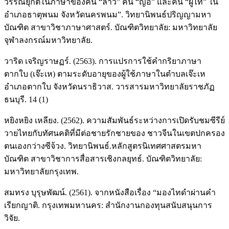
วรรณยุกต์ในภาษาของคน “ลาว” คน “ญ้อ” และคน “ผู้ไท” ใน
อำเภอธาตุพนม จังหวัดนครพนม”. วิทยานิพนธ์ปริญญามหา
บัณฑิต สาขาวิชาภาษาศาสตร์. บัณฑิตวิทยาลัย: มหาวิทยาลัย
จุฬาลงกรณ์มหาวิทยาลัย.
วาริด เจริญราษฏร์. (2563). การแปรการใช้คำกริยาภาษา
ตากใบ (เจ๊ะเห) ตามระดับอายุของผู้ใช้ภาษาในตำบลเจ๊ะเห
อำเภอตากใบ จังหวัดนราธิวาส. วารสารมหาวิทยาลัยราชภัฏ
ธนบุรี. 14 (1)
หยิงหยิง เหลียง. (2562). ความสัมพันธ์ระหว่างการเปิดรับชมซีรีย์
วายไทยกับทัศนคติที่มีต่อชายรักชายของ ชาวจีนในเขตปกครอง
ตนเองกว่างซีจ้วง. วิทยานิพนธ์.หลักสูตรนิเทศศาสตรมหา
บัณฑิต สาขาวิชาการสื่อสารเชิงกลยุทธ์. บัณฑิตวิทยาลัย:
มหาวิทยาลัยกรุงเทพ.
สมทรง บุรุษพัฒน์. (2561). จากหนังสือเรื่อง “มองไทดำผ่านคำ
เรียกญาติ. กรุงเทพมหานคร: สำนักงานกองทุนสนับสนุนการ
วิจัย.