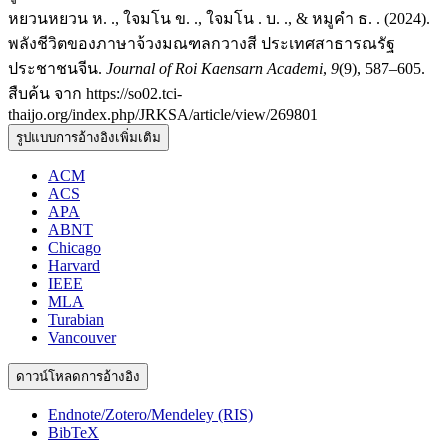
หยวนหยวน ห. ., ใจมโน ข. ., ใจมโน . บ. ., & หมูคำ ธ. . (2024).
พลังชีวิตของภาษาจ้วงมณฑลกวางสี ประเทศสาธารณรัฐ
ประชาชนจีน.
Journal of Roi Kaensarn Academi
,
9
(9), 587–605.
สืบค้น จาก https://so02.tci-
thaijo.org/index.php/JRKSA/article/view/269801
รูปแบบการอ้างอิงเพิ่มเติม
ACM
ACS
APA
ABNT
Chicago
Harvard
IEEE
MLA
Turabian
Vancouver
ดาวน์โหลดการอ้างอิง
Endnote/Zotero/Mendeley (RIS)
BibTeX