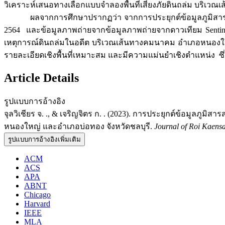
วิเคราะห์เสนอทางเลือกแบบจำลองพื้นที่เสี่ยงภัยดินถล่ม บริเ
ผลจากการศึกษาปรากฏว่า จากการประยุกต์ข้อมูลภูมิสารสนเทศ
2564 และข้อมูลภาพถ่ายจากข้อมูลภาพถ่ายจากดาวเทียม Sentinel-2
เหตุการณ์ดินถล่มในอดีต บริเวณเส้นทางคมนาคม อำเภอหนองให
รายละเอียดเชิงพื้นที่เหมาะสม และมีความแม่นยำเชิงตำแหน่ง ซ
Article Details
รูปแบบการอ้างอิง
จุลวิเชียร จ. ., & เจริญจิตร ก. . (2023). การประยุกต์ข้อมูล
หนองใหญ่ และอำเภอบ่อทอง จังหวัดชลบุรี.
Journal of Roi Kaens
รูปแบบการอ้างอิงเพิ่มเติม
ACM
ACS
APA
ABNT
Chicago
Harvard
IEEE
MLA