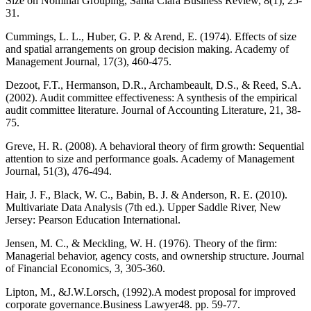
Size on Nominal Grouping, Santa Clara Business Review, 8(1), 25-
31.
Cummings, L. L., Huber, G. P. & Arend, E. (1974). Effects of size
and spatial arrangements on group decision making. Academy of
Management Journal, 17(3), 460-475.
Dezoot, F.T., Hermanson, D.R., Archambeault, D.S., & Reed, S.A.
(2002). Audit committee effectiveness: A synthesis of the empirical
audit committee literature. Journal of Accounting Literature, 21, 38-
75.
Greve, H. R. (2008). A behavioral theory of firm growth: Sequential
attention to size and performance goals. Academy of Management
Journal, 51(3), 476-494.
Hair, J. F., Black, W. C., Babin, B. J. & Anderson, R. E. (2010).
Multivariate Data Analysis (7th ed.). Upper Saddle River, New
Jersey: Pearson Education International.
Jensen, M. C., & Meckling, W. H. (1976). Theory of the firm:
Managerial behavior, agency costs, and ownership structure. Journal
of Financial Economics, 3, 305-360.
Lipton, M., &J.W.Lorsch, (1992).A modest proposal for improved
corporate governance.Business Lawyer48. pp. 59-77.