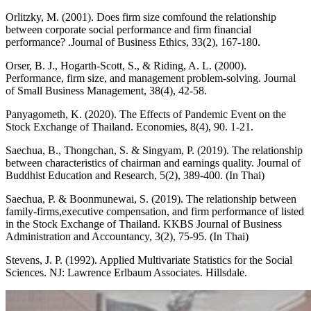
Orlitzky, M. (2001). Does firm size comfound the relationship
between corporate social performance and firm financial
performance? .Journal of Business Ethics, 33(2), 167-180.
Orser, B. J., Hogarth-Scott, S., & Riding, A. L. (2000).
Performance, firm size, and management problem-solving. Journal
of Small Business Management, 38(4), 42-58.
Panyagometh, K. (2020). The Effects of Pandemic Event on the
Stock Exchange of Thailand. Economies, 8(4), 90. 1-21.
Saechua, B., Thongchan, S. & Singyam, P. (2019). The relationship
between characteristics of chairman and earnings quality. Journal of
Buddhist Education and Research, 5(2), 389-400. (In Thai)
Saechua, P. & Boonmunewai, S. (2019). The relationship between
family-firms,executive compensation, and firm performance of listed
in the Stock Exchange of Thailand. KKBS Journal of Business
Administration and Accountancy, 3(2), 75-95. (In Thai)
Stevens, J. P. (1992). Applied Multivariate Statistics for the Social
Sciences. NJ: Lawrence Erlbaum Associates. Hillsdale.