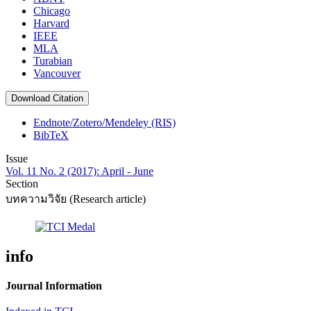
Chicago
Harvard
IEEE
MLA
Turabian
Vancouver
Download Citation
Endnote/Zotero/Mendeley (RIS)
BibTeX
Issue
Vol. 11 No. 2 (2017): April - June
Section
บทความวิจัย (Research article)
info
Journal Information