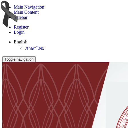
Main Navigation
Main Content
Sidebar
Register
Login
English
ภาษาไทย
Toggle navigation