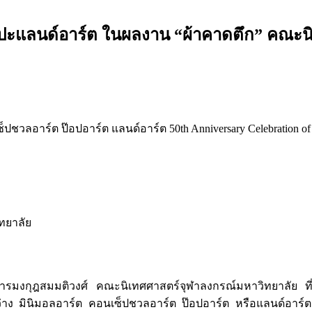
แลนด์อาร์ต ในผลงาน “ผ้าคาดตึก” คณะนิเ
อาร์ต ป๊อปอาร์ต แลนด์อาร์ต 50th Anniversary Celebration of Fac
ทยาลัย
คารมงกุฎสมมติวงศ์ คณะนิเทศศาสตร์จุฬาลงกรณ์มหาวิทยาลัย ที่ส
ินิมอลอาร์ต คอนเซ็ปชวลอาร์ต ป๊อปอาร์ต หรือแลนด์อาร์ตเนื่