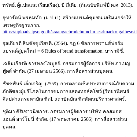
ทรัพย์, ผู้แปลและเรียบเรียง). บี มีเดีย. (ต้นฉบับพิมพ์ปี ค.ศ. 2013).
จุฑารัตน์ พรหมทัต. (ม.ป.ป.). สร้างแบรนด์ชุมชน เสริมแกร่งให้
เศรษฐกิจฐานราก.
https://uploads.tpso.go.th/sraangaebrndchumchn_esrimaekrngaihesrst
จุลเกียรติ สินชัยชูเกียรติ. (2564). กฎ 6 ข้อการทรานส์ฟอร์ม
แบรนด์สู่ยุคใหม่ = 6 Rules of brand transformation. บารามีซี่.
เฉลิมเกียรติ ธารทองไพบูลย์. กรรมการผู้จัดการ บริษัท ภาเบญ
ฟู้ดส์ จำกัด. (27 เมษายน 2566). การสื่อสารส่วนบุคคล.
ชัชชพันธ์ เล็กเจริญ. (2559). การตลาดเชิงประสบการณ์กับความ
ภักดีของผู้บริโภคในการชมการแสดงทอล์คโชว์ [วิทยานิพนธ์
ศิลปศาสตรมหาบัณฑิต]. สถาบันบัณฑิตพัฒนบริหารศาสตร์.
ชุติมา ศิริเชาวนิชการ. กรรมการผู้จัดการ บริษัท คอสมอส
แอนด์ ฮาร์โมนี่ จำกัด. (17 พฤษภาคม 2566). การสื่อสารส่วน
บุคคล.