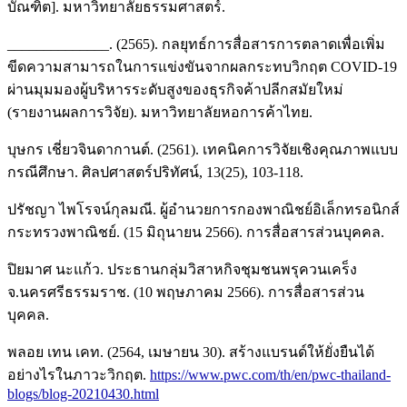
บัณฑิต]. มหาวิทยาลัยธรรมศาสตร์.
______________. (2565). กลยุทธ์การสื่อสารการตลาดเพื่อเพิ่ม
ขีดความสามารถในการแข่งขันจากผลกระทบวิกฤต COVID-19
ผ่านมุมมองผู้บริหารระดับสูงของธุรกิจค้าปลีกสมัยใหม่
(รายงานผลการวิจัย). มหาวิทยาลัยหอการค้าไทย.
บุษกร เชี่ยวจินดากานต์. (2561). เทคนิคการวิจัยเชิงคุณภาพแบบ
กรณีศึกษา. ศิลปศาสตร์ปริทัศน์, 13(25), 103-118.
ปรัชญา ไพโรจน์กุลมณี. ผู้อำนวยการกองพาณิชย์อิเล็กทรอนิกส์
กระทรวงพาณิชย์. (15 มิถุนายน 2566). การสื่อสารส่วนบุคคล.
ปิยมาศ นะแก้ว. ประธานกลุ่มวิสาหกิจชุมชนพรุควนเคร็ง
จ.นครศรีธรรมราช. (10 พฤษภาคม 2566). การสื่อสารส่วน
บุคคล.
พลอย เทน เคท. (2564, เมษายน 30). สร้างแบรนด์ให้ยั่งยืนได้
อย่างไรในภาวะวิกฤต.
https://www.pwc.com/th/en/pwc-thailand-
blogs/blog-20210430.html