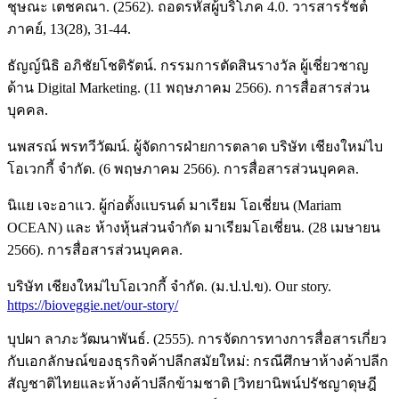
ชุษณะ เตชคณา. (2562). ถอดรหัสผู้บริโภค 4.0. วารสารรัชต์
ภาคย์, 13(28), 31-44.
ธัญญ์นิธิ อภิชัยโชติรัตน์. กรรมการตัดสินรางวัล ผู้เชี่ยวชาญ
ด้าน Digital Marketing. (11 พฤษภาคม 2566). การสื่อสารส่วน
บุคคล.
นพสรณ์ พรทวีวัฒน์. ผู้จัดการฝ่ายการตลาด บริษัท เชียงใหม่ไบ
โอเวกกี้ จำกัด. (6 พฤษภาคม 2566). การสื่อสารส่วนบุคคล.
นิแย เจะอาแว. ผู้ก่อตั้งแบรนด์ มาเรียม โอเชี่ยน (Mariam
OCEAN) และ ห้างหุ้นส่วนจำกัด มาเรียมโอเชี่ยน. (28 เมษายน
2566). การสื่อสารส่วนบุคคล.
บริษัท เชียงใหม่ไบโอเวกกี้ จำกัด. (ม.ป.ป.ข). Our story.
https://bioveggie.net/our-story/
บุปผา ลาภะวัฒนาพันธ์. (2555). การจัดการทางการสื่อสารเกี่ยว
กับเอกลักษณ์ของธุรกิจค้าปลีกสมัยใหม่: กรณีศึกษาห้างค้าปลีก
สัญชาติไทยและห้างค้าปลีกข้ามชาติ [วิทยานิพน์ปรัชญาดุษฎี