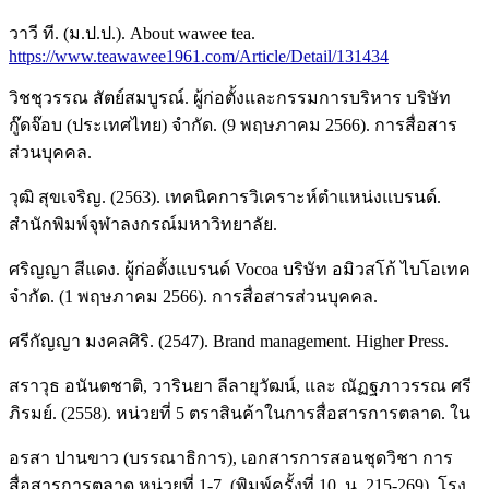
วาวี ที. (ม.ป.ป.). About wawee tea.
https://www.teawawee1961.com/Article/Detail/131434
วิชชุวรรณ สัตย์สมบูรณ์. ผู้ก่อตั้งและกรรมการบริหาร บริษัท
กู๊ดจ๊อบ (ประเทศไทย) จำกัด. (9 พฤษภาคม 2566). การสื่อสาร
ส่วนบุคคล.
วุฒิ สุขเจริญ. (2563). เทคนิคการวิเคราะห์ตำแหน่งแบรนด์.
สำนักพิมพ์จุฬาลงกรณ์มหาวิทยาลัย.
ศริญญา สีแดง. ผู้ก่อตั้งแบรนด์ Vocoa บริษัท อมิวสโก้ ไบโอเทค
จำกัด. (1 พฤษภาคม 2566). การสื่อสารส่วนบุคคล.
ศรีกัญญา มงคลศิริ. (2547). Brand management. Higher Press.
สราวุธ อนันตชาติ, วารินยา ลีลายุวัฒน์, และ ณัฏฐภาวรรณ ศรี
ภิรมย์. (2558). หน่วยที่ 5 ตราสินค้าในการสื่อสารการตลาด. ใน
อรสา ปานขาว (บรรณาธิการ), เอกสารการสอนชุดวิชา การ
สื่อสารการตลาด หน่วยที่ 1-7. (พิมพ์ครั้งที่ 10, น. 215-269). โรง