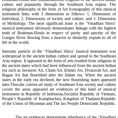
culture and popularity through the Southeast Asia region. The
religious philosophy in the form of Art Iconography of this musical
instrument links with 3 dimensions as follows: 1. Dimension of
individual, 2. Dimensions of society and culture, and 3. Dimension
of Mythology. The most significant issue is the ‘Vinadhari Shiva’
musical instrument obviously demonstrates linkage with the highest
truth of Brahman-Hindu in respect of purity and sanctity of the
Ganges River flowing from a heaven to distinctly expiate to all of
life in the world.
Intensity particle of the ‘Vinadhari Shiva’ musical instrument was
widespread in the ancient Indian culture and spread to the Southeast
Asia region. It appeared in the form of arts resulted from religions in
the ancient states which had been influenced from the ancient Indian
era such as Javanese Art, Cham Art, Khmer Art, Dvaravati Art, and
Bagan Art that flourished after the Indian era. When the ancient
states in the early era declined, the new flourishing states appeared
later.Thus,the current art study of Southeast Asia society and culture
covers the areas appeared art evidences of this kind of musical
instrument in Republic of Indonesia,Socialist Republic of Vietnam,
People’s Republic of Kamphuchea, Kingdom of Thailand,Republic
of the Union of Myanmar and The lao People Democratic Republic.
The art evidences demonstrate inheritance of the ‘Vinadhari