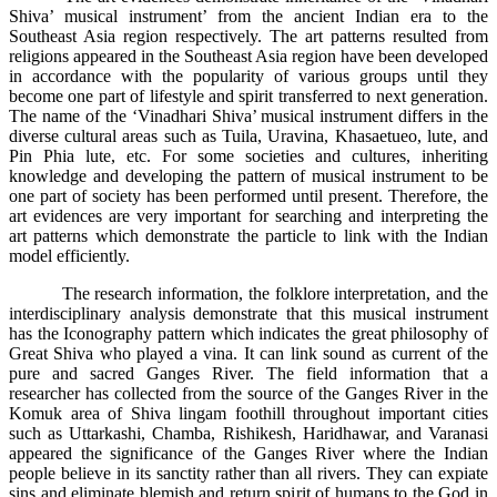
Shiva’ musical instrument’ from the ancient Indian era to the
Southeast Asia region respectively. The art patterns resulted from
religions appeared in the Southeast Asia region have been developed
in accordance with the popularity of various groups until they
become one part of lifestyle and spirit transferred to next generation.
The name of the ‘Vinadhari Shiva’ musical instrument differs in the
diverse cultural areas such as Tuila, Uravina, Khasaetueo, lute, and
Pin Phia lute, etc. For some societies and cultures, inheriting
knowledge and developing the pattern of musical instrument to be
one part of society has been performed until present. Therefore, the
art evidences are very important for searching and interpreting the
art patterns which demonstrate the particle to link with the Indian
model efficiently.
The research information, the folklore interpretation, and the
interdisciplinary analysis demonstrate that this musical instrument
has the Iconography pattern which indicates the great philosophy of
Great Shiva who played a vina. It can link sound as current of the
pure and sacred Ganges River. The field information that a
researcher has collected from the source of the Ganges River in the
Komuk area of Shiva lingam foothill throughout important cities
such as Uttarkashi, Chamba, Rishikesh, Haridhawar, and Varanasi
appeared the significance of the Ganges River where the Indian
people believe in its sanctity rather than all rivers. They can expiate
sins and eliminate blemish and return spirit of humans to the God in