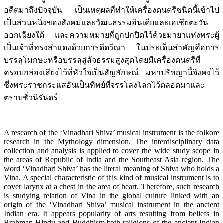
อดีตมาถึงปัจจุบัน เป็นเหตุผลที่ทำให้เครื่องดนตรีชนิดนี้เข้าไป
เป็นส่วนหนึ่งของสังคมและวัฒนธรรมอินเดียและเอเชียตะวัน
ออกเฉียงใต้ และความหมายที่ถูกปกปิดไว้ด้วยมายาแห่งพระผู้
เป็นเจ้าที่ทรงสำแดงด้วยการดีดวีณา ในประเด็นสำคัญคือการ
บรรลุโมกษะหรือบรรลุสู่สัจธรรมสูงสุดโดยมีเครื่องดนตรีที่
ครอบกล่องเสียงไว้ที่หัวใจเป็นสัญลักษณ์ มหาปรัชญานี้จึงคงไว้
ซึ่งพระราชกระแสอันเป็นทิพย์ที่จรรโลงโลกไว้ตลอดมาและ
ตราบชั่วนิรันดร์
A research of the ‘Vinadhari Shiva’ musical instrument is the folkore
research in the Mythology dimension. The interdisciplinary data
collection and analysis is applied to cover the wide study scope in
the areas of Republic of India and the Southeast Asia region. The
word ‘Vinadhari Shiva’ has the literal meaning of Shiva who holds a
Vina. A special characteristic of this kind of musical instrument is to
cover larynx at a chest in the area of heart. Therefore, such research
is studying relation of Vina in the global culture linked with an
origin of the ‘Vinadhari Shiva’ musical instrument in the ancient
Indian era. It appears popularity of arts resulting from beliefs in
Brahman-Hindu and Buddhism,both religions of the ancient Indian