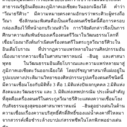
สาธารณรัฐอินเดียและภูมิภาคเอเชียตะวันออกเฉียงใต้ คำว่า
“วีณาธรีศิวะ” มีความหมายตรงตามอักษรว่าพระศิวะผู้ทรงถือ
วีณา ซึ่งลักษณะพิเศษคือเป็นเครื่องดนตรีชนิดนี้คือการครอบ
กล่องเสียงไว้ที่หน้าอกบริเวณหัวใจ การวิจัยดังกล่าวจึงเป็นการ
ศึกษาความสัมพันธ์ของเครื่องดนตรีวีณาในวัฒนธรรมโลกที่
เชื่อมโยงมาถึงต้นกำเนิดเครื่องดนตรีในตระกูลวีณาธรีศิวะใน
อินเดียโบราณ ที่ปรากฏความแพร่หลายในงานศิลปกรรมอัน
เนื่องมาจากความเชื่อในศาสนาพราหมณ์ –ฮินดู และศาสนา
พุทธ ในวัฒนธรรมอินเดียโบราณและความแพร่หลายมาสู่
ภูมิภาคเอเชียตะวันออกเฉียงใต้ โดยปรัชญาศาสนาที่แฝงอยู่ใน
รูปแบบทางประติมานวิทยาของศิลปกรรมรูปเครื่องดนตรีชนิดนี้
มีความเชื่อมโยงกับมิติทั้ง 3 คือ 1.มิติแห่งปัจเจกบุคคล 2.มิติแห่ง
สังคมและวัฒนธรรม และ 3. มิติแห่งเทพปกรณัม ประเด็นสำคัญ
ที่สุดคือเครื่องดนตรีในตระกูลวีณาธรีศิวะแสดงความเชื่อมโยง
กับสัจธรรมสูงสุดของศาสนาพราหมณ์ –ฮินดูอย่างเด่นในด้าน
ความเชื่อมเรื่องความบริสุทธิ์ศักดิ์สิทธิ์ของแม่น้ำคงคาที่ไหลมา
จากสวรรค์เพื่อชำระล้างบาปแก่สรรพชีพในโลกพิภพอย่างเด่น