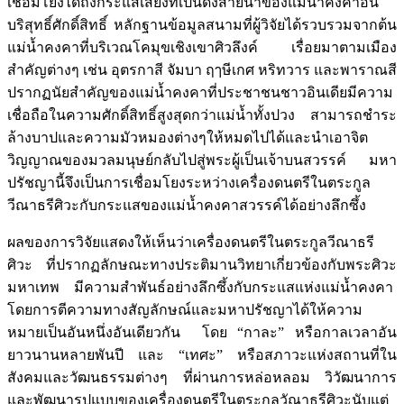
เชื่อมโยงได้ถึงกระแสเสียงที่เป็นดั่งสายน้ำของแม่น้ำคงคาอัน
บริสุทธิ์ศักดิ์สิทธิ์ หลักฐานข้อมูลสนามที่ผู้วิจัยได้รวบรวมจากต้น
แม่น้ำคงคาที่บริเวณโคมุขเชิงเขาศิวลึงค์ เรื่อยมาตามเมือง
สำคัญต่างๆ เช่น อุตรกาสี จัมบา ฤๅษีเกศ หริทวาร และพาราณสี
ปรากฏนัยสำคัญของแม่น้ำคงคาที่ประชาชนชาวอินเดียมีความ
เชื่อถือในความศักดิ์สิทธิ์สูงสุดกว่าแม่น้ำทั้งปวง สามารถชำระ
ล้างบาปและความมัวหมองต่างๆให้หมดไปได้และนำเอาจิต
วิญญาณของมวลมนุษย์กลับไปสู่พระผู้เป็นเจ้าบนสวรรค์ มหา
ปรัชญานี้จึงเป็นการเชื่อมโยงระหว่างเครื่องดนตรีในตระกูล
วีณาธรีศิวะกับกระแสของแม่น้ำคงคาสวรรค์ได้อย่างลึกซึ้ง
ผลของการวิจัยแสดงให้เห็นว่าเครื่องดนตรีในตระกูลวีณาธรี
ศิวะ ที่ปรากฏลักษณะทางประติมานวิทยาเกี่ยวข้องกับพระศิวะ
มหาเทพ มีความสำพันธ์อย่างลึกซึ้งกับกระแสแห่งแม่น้ำคงคา
โดยการตีความทางสัญลักษณ์และมหาปรัชญาได้ให้ความ
หมายเป็นอันหนึ่งอันเดียวกัน โดย “กาละ” หรือกาลเวลาอัน
ยาวนานหลายพันปี และ “เทศะ” หรือสภาวะแห่งสถานที่ใน
สังคมและวัฒนธรรมต่างๆ ที่ผ่านการหล่อหลอม วิวัฒนาการ
และพัฒนารูปแบบของเครื่องดนตรีในตระกูลวัณาธรีศิวะนับแต่