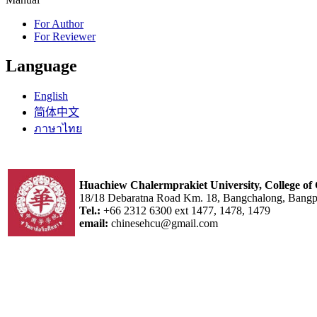
For Author
For Reviewer
Language
English
简体中文
ภาษาไทย
Huachiew Chalermprakiet University,
College of
18/18 Debaratna Road Km. 18, Bangchalong, Bangph
Tel.:
+66 2312 6300 ext 1477, 1478, 1479
email:
chinesehcu@gmail.com