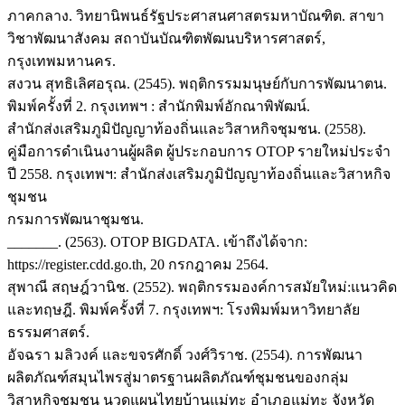
ภาคกลาง. วิทยานิพนธ์รัฐประศาสนศาสตรมหาบัณฑิต. สาขา
วิชาพัฒนาสังคม สถาบันบัณฑิตพัฒนบริหารศาสตร์,
กรุงเทพมหานคร.
สงวน สุทธิเลิศอรุณ. (2545). พฤติกรรมมนุษย์กับการพัฒนาตน.
พิมพ์ครั้งที่ 2. กรุงเทพฯ : สำนักพิมพ์อักณาพิพัฒน์.
สำนักส่งเสริมภูมิปัญญาท้องถิ่นและวิสาหกิจชุมชน. (2558).
คู่มือการดำเนินงานผู้ผลิต ผู้ประกอบการ OTOP รายใหม่ประจำ
ปี 2558. กรุงเทพฯ: สำนักส่งเสริมภูมิปัญญาท้องถิ่นและวิสาหกิจ
ชุมชน
กรมการพัฒนาชุมชน.
_______. (2563). OTOP BIGDATA. เข้าถึงได้จาก:
https://register.cdd.go.th, 20 กรกฎาคม 2564.
สุพาณี สฤษฎ์วานิช. (2552). พฤติกรรมองค์การสมัยใหม่:แนวคิด
และทฤษฎี. พิมพ์ครั้งที่ 7. กรุงเทพฯ: โรงพิมพ์มหาวิทยาลัย
ธรรมศาสตร์.
อัจฉรา มลิวงค์ และขจรศักดิ์ วงศ์วิราช. (2554). การพัฒนา
ผลิตภัณฑ์สมุนไพรสู่มาตรฐานผลิตภัณฑ์ชุมชนของกลุ่ม
วิสาหกิจชุมชน นวดแผนไทยบ้านแม่ทะ อำเภอแม่ทะ จังหวัด