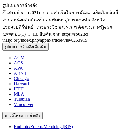
รูปแบบการอ้างอิง
ภิโสรมย์ ธ. . (2021). ความสำเร็จในการพัฒนาผลิตภัณฑ์หนึ่ง
ตำบลหนึ่งผลิตภัณฑ์ กลุ่มพัฒนาสู่การแข่งขัน จังหวัด
ประจวบคีรีขันธ์.
วารสารวิชาการ การจัดการภาครัฐและ
เอกชน
,
3
(1), 1–13. สืบค้น จาก https://so02.tci-
thaijo.org/index.php/appm/article/view/253915
รูปแบบการอ้างอิงเพิ่มเติม
ACM
ACS
APA
ABNT
Chicago
Harvard
IEEE
MLA
Turabian
Vancouver
ดาวน์โหลดการอ้างอิง
Endnote/Zotero/Mendeley (RIS)