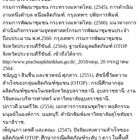
กรมการพัฒนาชุมชน กระทรวงมหาดไทย. (2545). การดำเนิน
งานหนึ่งตำบล หนึ่งผลิตภัณฑ์. กรุงเทพฯ: บพิธการพิมพ์.
กรมการพัฒนาชุมชน กระทรวงมหาดไทย. (2560). แนวทางการ
ดำเนินกิจกรรมตามยุทธศาสตร์กรมการพัฒนาชุมชนประจำ
ปีงบประมาณ พ.ศ.2560. กรุงเทพฯ: กรมการพัฒนาชุมชน
จังหวัดประจวบคีรีขันธ์. (2564). ฐานข้อมูลผลิตภัณฑ์ OTOP
จังหวัดประจวบคีรีขันธ์. เข้าถึงได้จาก:
http://www.prachuapkhirikhan.go.th/_2018/otop, 20 กรกฎาคม
2564.
ชนัญฎา สินชื่น และชวพจน์ ศุภสาร. (2551). ดัชนีชี้วัดความ
สำเร็จของกลุ่มผลิตภัณฑ์ชุมชน (OTOP) : กรณีศึกษากลุ่ม
ผลิตภัณฑ์ชุมชนในเขตจังหวัดอุบลราชธานี. อุบลราชธานี: งาน
วิจัยคณะบริหารศาสตร์ มหาวิทยาลัยอุบลราชธานี.
ปภาวดี มนตรีวัต. (2554). เอกสารการสอนชุดวิชา พฤติกรรม
มนุษย์ในองค์การ. นนทบุรี: สำนักพิมพ์มหาวิทยาลัยสุโขทัยธร
รมาธิราช.
เพ็ญนภา เดชดี และคณะ. (2547). ปัจจัยแห่งความสำเร็จของ
ผลิตภัณฑ์ OTOP: ศึกษากรณีผลิตภัณฑ์ระดับ 5 ดาว ในพื้นที่