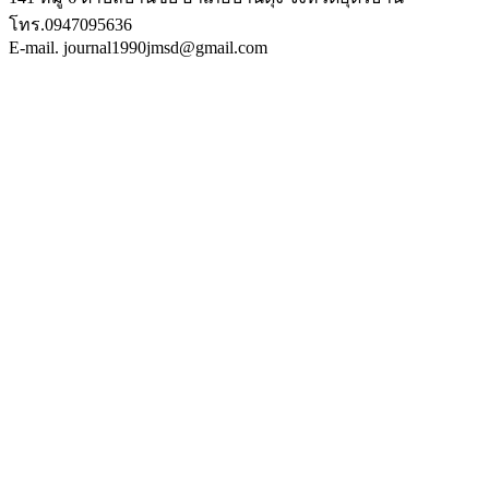
โทร.0947095636
E-mail. journal1990jmsd@gmail.com