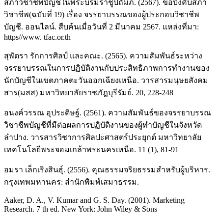
สภาวิชาชีพบัญชีในพระบรมราชูปถัมภ์. (2567). ข้อบังคับสภา
วิชาชีพ(ฉบับที่ 19) เรื่อง จรรยาบรรณของผู้ประกอบวิชาชีพ
บัญชี. ออนไลน์. สืบค้นเมื่อวันที่ 2 มีนาคม 2567. แหล่งที่มา:
https//www. tfac.or.th
สุพัตรา รักการศิลป์ และคณะ. (2565). ความสัมพันธ์ระหว่าง
จรรยาบรรณในการปฏิบัติงานกับประสิทธิภาพการทำงานของ
นักบัญชีในเขตภาคตะวันออกเฉียงเหนือ. วารสารมนุษยสังคม
สาร(มสส) มหาวิทยาลัยราชภัฎบุรีรัมย์. 20, 228-248
อนงค์วรรณ อุประดิษฐ์. (2561). ความสัมพันธ์ของจรรยาบรรณ
วิชาชีพบัญชีที่มีต่อผลการปฏิบัติงานของผู้ทำบัญชีในจังหวัด
ลำปาง. วารสารวิชาการศิลปะศาสตร์ประยุกต์ มหาวิทยาลัย
เทคโนโลยีพระจอมเกล้าพระนครเหนือ. 11 (1), 81-91
อมรา เล็กเริงสินธุ์. (2556). คุณธรรมจริยธรรมสำหรับผู้บริหาร.
กรุงเทพมหานคร: สำนักพิมพ์เสมาธรรม.
Aaker, D. A., V. Kumar and G. S. Day. (2001). Marketing
Research. 7 th ed. New York: John Wiley & Sons