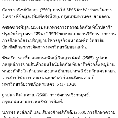
กัลยา วานิชย์บัญชา. (2560). การใช้ SPSS for Windows ในการ
วิเคราะห์ข้อมูล. (พิมพ์ครั้งที่ 29). กรุงเทพมหานคร: สามลดา.
คชเดช วังพิมูล. (2561). แนวทางการตลาดผลิตภัณฑ์น้ำปลาร้า
ปรุงสำเร็จรูปตรา “ศิริพร” วิธีวิจัยแบบผสมผสานวิธีการ. รายงาน
การศึกษาอิสระปริญญาบริหารธุรกิจมหาบัณฑิต วิทยาลัย
บัณฑิตศึกษาการจัดการ มหาวิทยาลัยขอนแก่น.
ชัชสรัญ รอดยิ้ม และกนกพิชญ์ วิชญวรนันท์. (2565). รูปแบบ
กลยุทธ์การขายสินค้าออนไลน์ผลิตภัณฑ์ปลาร้าคั่วกลิ้ง หมู่บ้าน
หนองหัวลิงใน ตำบลหนองแสง อำเภอปากพลี จังหวัดนครนายก.
วารสารวิชาการ คณะมนุษยศาสตร์และสังคมศาตร์
มหาวิทยาลัยราชภัฏพระนคร. 6 (1), 13-28.
ฐาปนา ฉิ่นไพศาล. (2560). การจัดการเชิงกลยุทธ์.
กรุงเทพมหานคร: ธนธัชการพิมพ์.
นภาพร หงส์ภักดี และ สืบพงศ์ หงส์ภักดี. (2560). การศึกษาความ