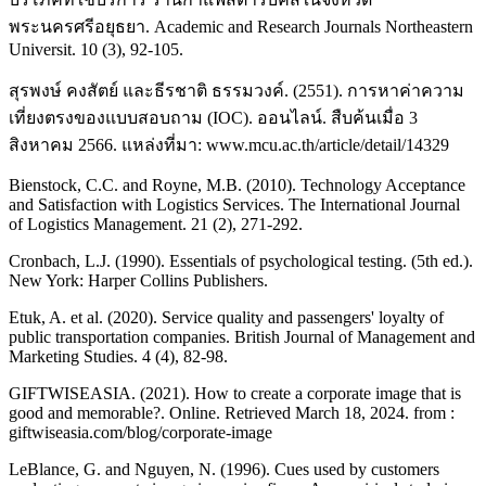
พระนครศรีอยุธยา. Academic and Research Journals Northeastern
Universit. 10 (3), 92-105.
สุรพงษ์ คงสัตย์ และธีรชาติ ธรรมวงค์. (2551). การหาค่าความ
เที่ยงตรงของแบบสอบถาม (IOC). ออนไลน์. สืบค้นเมื่อ 3
สิงหาคม 2566. แหล่งที่มา: www.mcu.ac.th/article/detail/14329
Bienstock, C.C. and Royne, M.B. (2010). Technology Acceptance
and Satisfaction with Logistics Services. The International Journal
of Logistics Management. 21 (2), 271-292.
Cronbach, L.J. (1990). Essentials of psychological testing. (5th ed.).
New York: Harper Collins Publishers.
Etuk, A. et al. (2020). Service quality and passengers' loyalty of
public transportation companies. British Journal of Management and
Marketing Studies. 4 (4), 82-98.
GIFTWISEASIA. (2021). How to create a corporate image that is
good and memorable?. Online. Retrieved March 18, 2024. from :
giftwiseasia.com/blog/corporate-image
LeBlance, G. and Nguyen, N. (1996). Cues used by customers