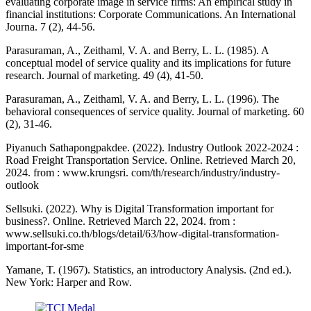
evaluating corporate image in service firms: An empirical study in
financial institutions: Corporate Communications. An International
Journa. 7 (2), 44-56.
Parasuraman, A., Zeithaml, V. A. and Berry, L. L. (1985). A
conceptual model of service quality and its implications for future
research. Journal of marketing. 49 (4), 41-50.
Parasuraman, A., Zeithaml, V. A. and Berry, L. L. (1996). The
behavioral consequences of service quality. Journal of marketing. 60
(2), 31-46.
Piyanuch Sathapongpakdee. (2022). Industry Outlook 2022-2024 :
Road Freight Transportation Service. Online. Retrieved March 20,
2024. from : www.krungsri. com/th/research/industry/industry-
outlook
Sellsuki. (2022). Why is Digital Transformation important for
business?. Online. Retrieved March 22, 2024. from :
www.sellsuki.co.th/blogs/detail/63/how-digital-transformation-
important-for-sme
Yamane, T. (1967). Statistics, an introductory Analysis. (2nd ed.).
New York: Harper and Row.