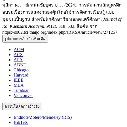
มุสิกา ค. . ., & ทนันชัยบุตร ป. . . (2024). การพัฒนาหลักสูตรฝึก
อบรมเรื่องการแสดงกลองตุ้มโดยใช้การจัดการเรียนรู้ แบบ
ชุมชนเป็นฐาน สำหรับนักศึกษาวิชาเอกดนตรีศึกษา.
Journal of
Roi Kaensarn Academi
,
9
(12), 518–533. สืบค้น จาก
https://so02.tci-thaijo.org/index.php/JRKSA/article/view/271257
รูปแบบการอ้างอิงเพิ่มเติม
ACM
ACS
APA
ABNT
Chicago
Harvard
IEEE
MLA
Turabian
Vancouver
ดาวน์โหลดการอ้างอิง
Endnote/Zotero/Mendeley (RIS)
BibTeX