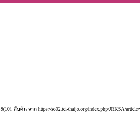
,
8
(10). สืบค้น จาก https://so02.tci-thaijo.org/index.php/JRKSA/articl