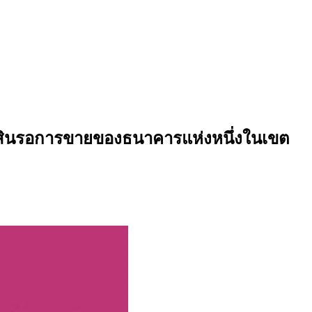
พย์สินรอการขายของธนาคารแห่งหนึ่งในเขต