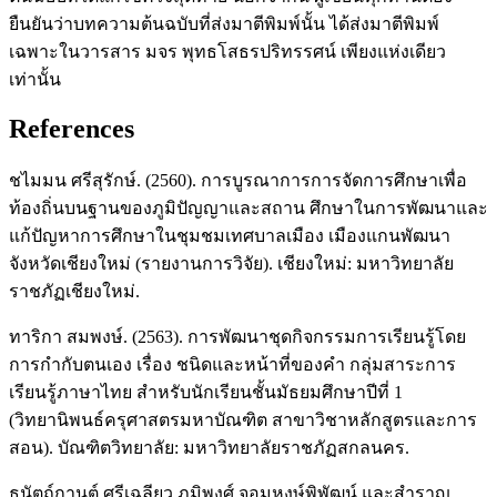
ยืนยันว่าบทความต้นฉบับที่ส่งมาตีพิมพ์นั้น ได้ส่งมาตีพิมพ์
เฉพาะในวารสาร มจร พุทธโสธรปริทรรศน์ เพียงแห่งเดียว
เท่านั้น
References
ชไมมน ศรีสุรักษ์. (2560). การบูรณาการการจัดการศึกษาเพื่อ
ท้องถิ่นบนฐานของภูมิปัญญาและสถาน ศึกษาในการพัฒนาและ
แก้ปัญหาการศึกษาในชุมชมเทศบาลเมือง เมืองแกนพัฒนา
จังหวัดเชียงใหม่ (รายงานการวิจัย). เชียงใหม่: มหาวิทยาลัย
ราชภัฏเชียงใหม่.
ทาริกา สมพงษ์. (2563). การพัฒนาชุดกิจกรรมการเรียนรู้โดย
การกำกับตนเอง เรื่อง ชนิดและหน้าที่ของคำ กลุ่มสาระการ
เรียนรู้ภาษาไทย สำหรับนักเรียนชั้นมัธยมศึกษาปีที่ 1
(วิทยานิพนธ์ครุศาสตรมหาบัณฑิต สาขาวิชาหลักสูตรและการ
สอน). บัณฑิตวิทยาลัย: มหาวิทยาลัยราชภัฏสกลนคร.
ธนัตถ์กานต์ ศรีเฉลียว ภูมิพงศ์ จอมหงษ์พิพัฒน์ และสำราญ