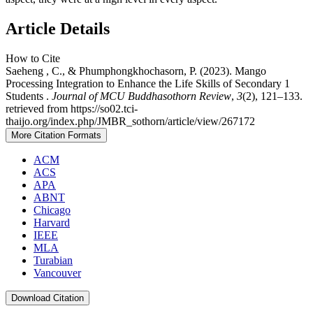
Article Details
How to Cite
Saeheng , C., & Phumphongkhochasorn, P. (2023). Mango
Processing Integration to Enhance the Life Skills of Secondary 1
Students .
Journal of MCU Buddhasothorn Review
,
3
(2), 121–133.
retrieved from https://so02.tci-
thaijo.org/index.php/JMBR_sothorn/article/view/267172
More Citation Formats
ACM
ACS
APA
ABNT
Chicago
Harvard
IEEE
MLA
Turabian
Vancouver
Download Citation