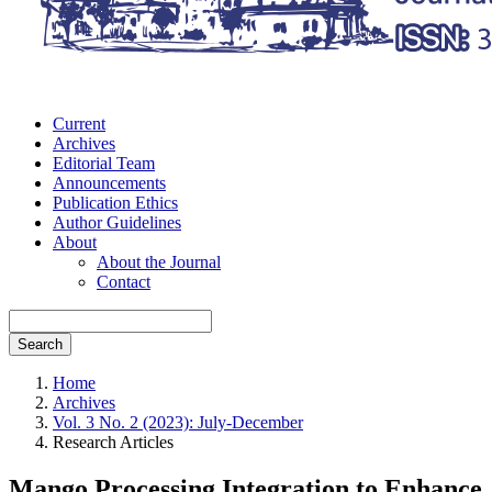
Current
Archives
Editorial Team
Announcements
Publication Ethics
Author Guidelines
About
About the Journal
Contact
Search
Home
Archives
Vol. 3 No. 2 (2023): July-December
Research Articles
Mango Processing Integration to Enhance