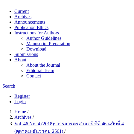
Current
Archives
Announcements
Publication Ethics
Instructions for Authors
Author Guidelines
Manuscript Preparation
Download
Submissions
About
About the Journal
Editorial Team
Contact
Search
Register
Login
Home
/
Archives
/
Vol. 46 No. 4 (2018): วารสารครุศาสตร์ ปีที่ 46 ฉบับที่ 4
(ตุลาคม-ธันวาคม 2561)
/