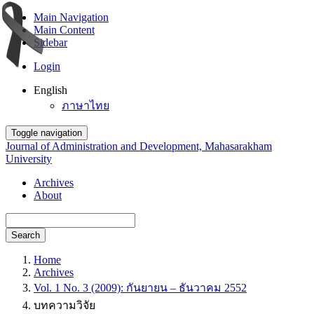
Main Navigation
Main Content
Sidebar
Login
English
ภาษาไทย
Toggle navigation
Journal of Administration and Development, Mahasarakham
University
Archives
About
Search
Home
Archives
Vol. 1 No. 3 (2009): กันยายน – ธันวาคม 2552
บทความวิจัย