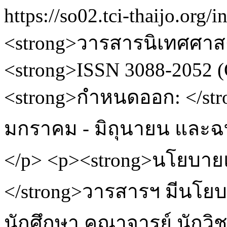
https://so02.tci-thaijo.o
<strong>วารสารนิเทศศาสต
<strong>ISSN 3088-2052 (
<strong>กำหนดออก: </stron
มกราคม - มิถุนายน และฉบ
</p> <p><strong>นโยบายแ
</strong>วารสารฯ มีนโยบ
นักศึกษา คณาจารย์ นักวิชา