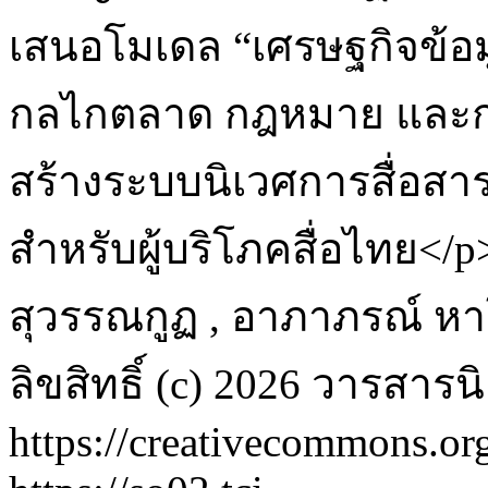
เสนอโมเดล “เศรษฐกิจข้อมู
กลไกตลาด กฎหมาย และก
สร้างระบบนิเวศการสื่อสารดิ
สำหรับผู้บริโภคสื่อไทย</p
สุวรรณกูฏ , อาภาภรณ์ หาโ
ลิขสิทธิ์ (c) 2026 วารสาร
https://creativecommons.org